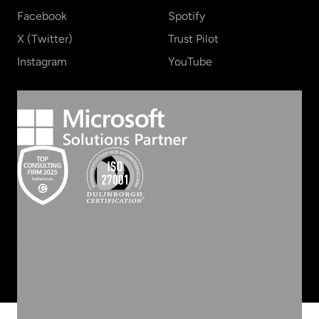
Facebook
Spotify
X (Twitter)
Trust Pilot
Instagram
YouTube
©
2026
INVOLVE GROEP
ALGEMENE VOORWAARDEN
PRIVACY STATEMENT
COOKIEBELEID
COOKIES
WEBSITE BY ZUID.