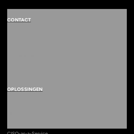
CONTACT
Rembrandterf 9-11
5261 XS Vught
Routebeschrijving
073 684 3833
info@innvolve.nl
OPLOSSINGEN
Security
Workspace & Cloud
Data & AI
CISO-as-a-Service