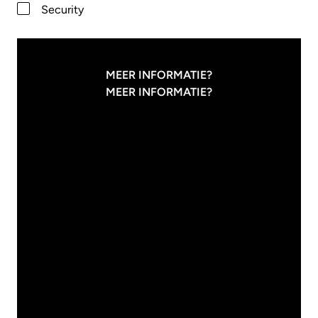
Security
MEER INFORMATIE?
MEER INFORMATIE?
31
/
07
/
2026
Innvolve
WAAROM IT'ERS
VAKANTIE
NODIG HEBBEN
27
/
07
/
2026
Modern Work