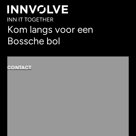
Kom langs voor een
Bossche bol
CONTACT
Rembrandterf 9-11
5261 XS Vught
Routebeschrijving
073 684 3833
info@innvolve.nl