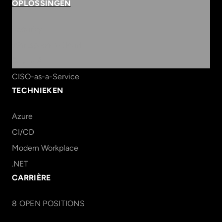
OPLOSSINGEN
Security
Workspace & Cloud
Data & AI
CISO-as-a-Service
TECHNIEKEN
Azure
CI/CD
Modern Workplace
.NET
CARRIÈRE
8
OPEN POSITION
S