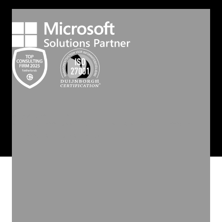
©
2026
INVOLVE GROEP
ALGEMENE VOORWAARDEN
PRIVACY STATEMENT
COOKIEBELEID
COOKIES
WEBSITE BY ZUID.