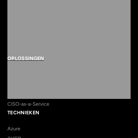
Rembrandterf 9-11
5261 XS Vught
Routebeschrijving
073 684 3833
info@innvolve.nl
OPLOSSINGEN
Security
Workspace & Cloud
Data & AI
CISO-as-a-Service
TECHNIEKEN
Azure