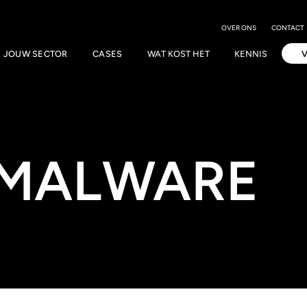
OVER ONS
CONTACT
JOUW SECTOR
CASES
WAT KOST HET
KENNIS
-MALWARE