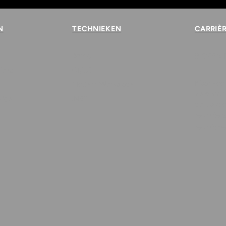
N
TECHNIEKEN
CARRIÈ
Azure
8
OPEN 
loud
CI/CD
Klaar voo
Modern Workplace
verande
vice
.NET
contact 
recruiters
recruitm