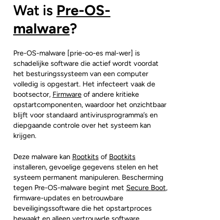
Wat is
Pre-OS-
malware
?
Pre-OS-malware [prie-oo-es mal-wer] is
schadelijke software die actief wordt voordat
het besturingssysteem van een computer
volledig is opgestart. Het infecteert vaak de
bootsector,
Firmware
of andere kritieke
opstartcomponenten, waardoor het onzichtbaar
blijft voor standaard antivirusprogramma’s en
diepgaande controle over het systeem kan
krijgen.
Deze malware kan
Rootkits
of
Bootkits
installeren, gevoelige gegevens stelen en het
systeem permanent manipuleren. Bescherming
tegen Pre-OS-malware begint met
Secure Boot
,
firmware-updates en betrouwbare
beveiligingssoftware die het opstartproces
bewaakt en alleen vertrouwde software