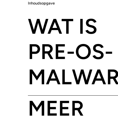
Inhoudsopgave
WAT IS
PRE-OS-
MALWAR
MEER