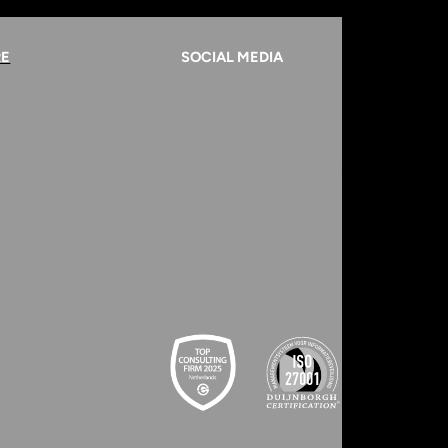
RE
SOCIAL MEDIA
POSITION
S
LinkedIn
Reddit
Facebook
Spotify
r
X (Twitter)
Trust Pilot
ring? Neem
Instagram
YouTube
op met onze
.
ent@innvolve.nl