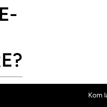
E-
E?
Kom l