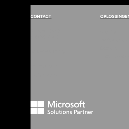
CONTACT
OPLOSSINGE
Rembrandterf 9-11
Security
5261 XS Vught
Workspace & C
Data & AI
Routebeschrijving
CISO-as-a-Ser
073 684 3833
info@innvolve.nl