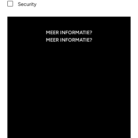
Security
MEER INFORMATIE?
MEER INFORMATIE?
31
/
07
/
2026
Innvolve
WAAROM IT'ERS
VAKANTIE
NODIG HEBBEN
27
/
07
/
2026
Modern Work