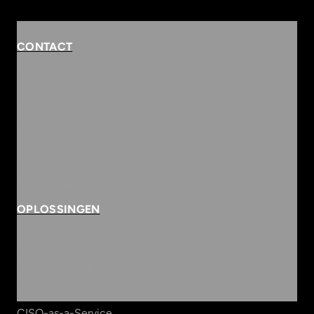
CONTACT
Rembrandterf 9-11
5261 XS Vught
Routebeschrijving
073 684 3833
info@innvolve.nl
OPLOSSINGEN
Security
Workspace & Cloud
Data & AI
CISO-as-a-Service