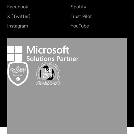
Facebook
Spotify
X (Twitter)
Trust Pilot
Instagram
YouTube
©
2026
INVOLVE GROEP
ALGEMENE VOORWAARDEN
PRIVACY STATEMENT
COOKIEBELEID
COOKIES
WEBSITE BY ZUID.