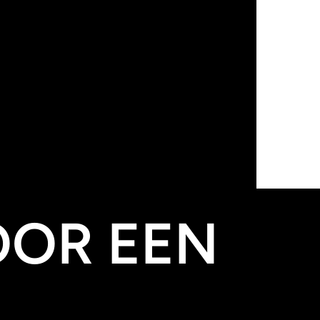
iekosten.
CES
OOR EEN