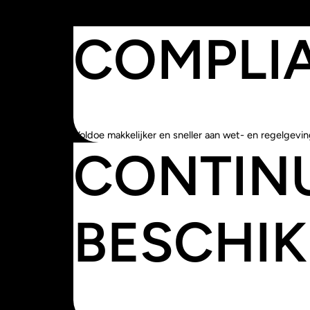
COMPLI
Voldoe makkelijker en sneller aan wet- en regelgevi
CONTINU
BESCHI