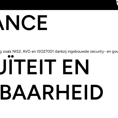
w
ANCE
ng zoals NIS2, AVG en ISO27001 dankzij ingebouwde security- en gov
ÏTEIT EN
KBAARHEID