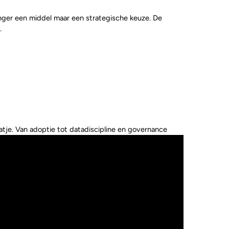
langer een middel maar een strategische keuze. De
.
atje. Van adoptie tot datadiscipline en governance.
CE
e en gebruiksvriendelijke werkomgeving.