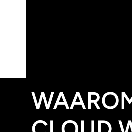
Onze nulmeting biedt meer inzicht in jouw Microsoft-
MANAGED
Volledig beheer van de werkplek door het Innvolve s
WAAROM
CLOUD 