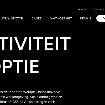
OVER ONS
CONTACT
JOUW SECTOR
CASES
WAT KOST HET
KENNIS
IVITEIT
PTIE
en de Moderne Werkplek helpt Innvolve
gitale werkomgeving. Van cloudmigratie en
crosoft 365 en AI-oplossingen zoals