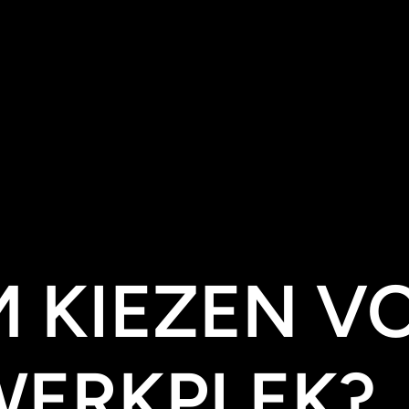
licentie-landschap, dit bespaart je concreet vaak ook 10% aan licent
 IT SERVI
upportteam. Op locatie of vanuit ons Servicecenter in Vught.
 KIEZEN V
WERKPLEK?