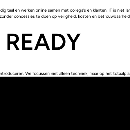
digitaal en werken online samen met collega’s en klanten. IT is niet 
zonder concessies te doen op veiligheid, kosten en betrouwbaarheid
 READY
introduceren. We focussen niet alleen techniek, maar op het totaalpla
 WORKPLA
fgestemd op jouw organisatie. We zorgen voor een veilige, flexibel