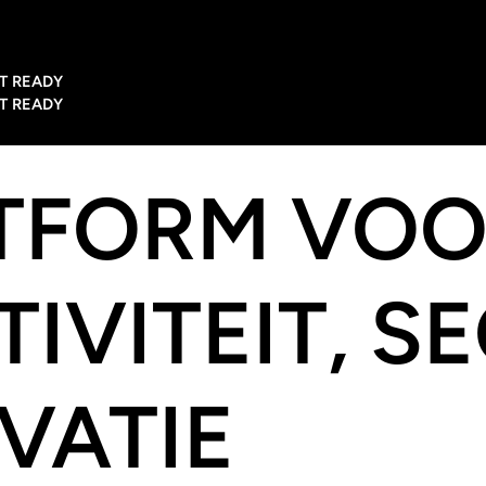
T READY
T READY
ATFORM VO
IVITEIT, S
VATIE