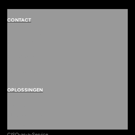
CONTACT
Rembrandterf 9-11
5261 XS Vught
Routebeschrijving
073 684 3833
info@innvolve.nl
OPLOSSINGEN
Security
Workspace & Cloud
Data & AI
CISO-as-a-Service