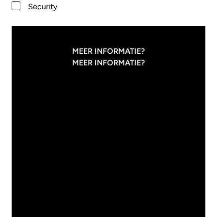
Security
MEER INFORMATIE?
MEER INFORMATIE?
31
/
07
/
2026
Innvolve
WAAROM IT'ERS
VAKANTIE
NODIG HEBBEN
27
/
07
/
2026
Modern Work