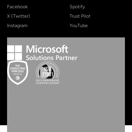
Facebook
Spotify
X (Twitter)
Trust Pilot
Instagram
YouTube
©
2026
INVOLVE GROEP
ALGEMENE VOORWAARDEN
PRIVACY STATEMENT
COOKIEBELEID
COOKIES
WEBSITE BY ZUID.