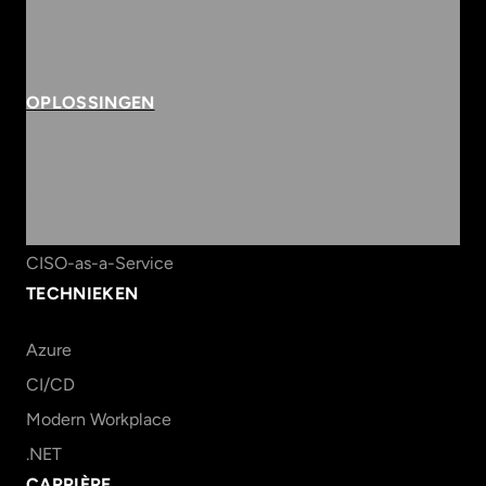
073 684 3833
info@innvolve.nl
OPLOSSINGEN
Security
Workspace & Cloud
Data & AI
CISO-as-a-Service
TECHNIEKEN
Azure
CI/CD
Modern Workplace
.NET
CARRIÈRE