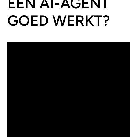
EEN AI-AGENT
GOED WERKT?
20
/
07
/
2026
Modern Work
VANAF 1
SEPTEMBER:
PASSKEYS DE
NIEUWE