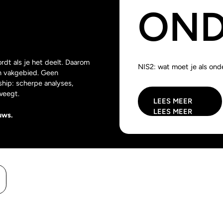
OND
rdt als je het deelt. Daarom
NIS2: wat moet je als onde
un vakgebied. Geen
hip: scherpe analyses,
weegt.
LEES MEER
LEES MEER
uws.