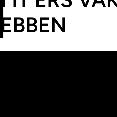
HEBBEN
T JE EIGENL
AGENT GOE