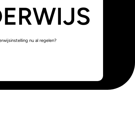
ERWIJS
rwijsinstelling nu al regelen?