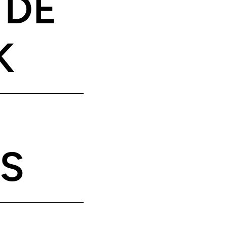
 DE
K
ES