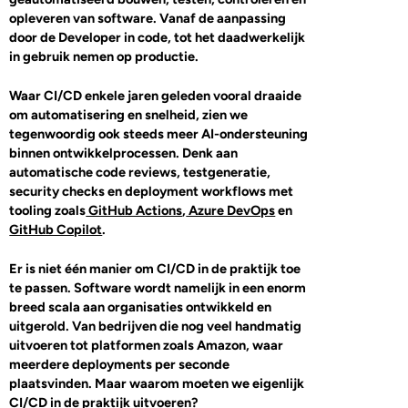
opleveren van software. Vanaf de aanpassing
door de Developer in code, tot het daadwerkelijk
in gebruik nemen op productie.
Waar CI/CD enkele jaren geleden vooral draaide
om automatisering en snelheid, zien we
tegenwoordig ook steeds meer AI-ondersteuning
binnen ontwikkelprocessen. Denk aan
automatische code reviews, testgeneratie,
security checks en deployment workflows met
tooling zoals
GitHub Actions
,
Azure DevOps
en
GitHub Copilot
.
Er is niet één manier om CI/CD in de praktijk toe
te passen. Software wordt namelijk in een enorm
breed scala aan organisaties ontwikkeld en
uitgerold. Van bedrijven die nog veel handmatig
uitvoeren tot platformen zoals Amazon, waar
meerdere deployments per seconde
plaatsvinden. Maar waarom moeten we eigenlijk
CI/CD in de praktijk uitvoeren?