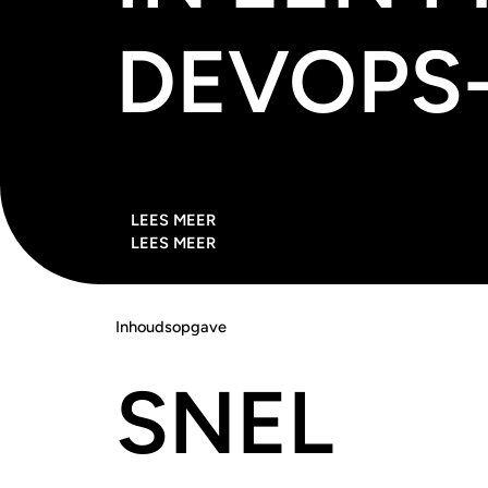
DEVOPS
LEES MEER
LEES MEER
Inhoudsopgave
SNEL