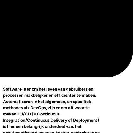
Software is er om het leven van gebruikers en
processen makkelijker en efficiënter te maken.
Automatiseren in het algemeen, en specifiek
methodes als DevOps, zijn er om dit waar te
maken. CI/CD (= Continuous
Integration/Continuous Delivery of Deployment)
is hier een belangrijk onderdeel van: het
geautomatiseerd bouwen, testen, controleren en