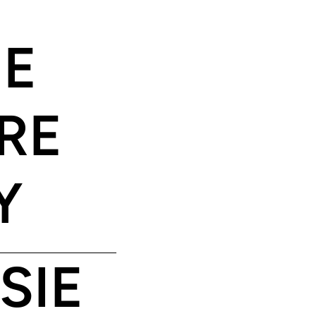
E
RE
Y
SIE