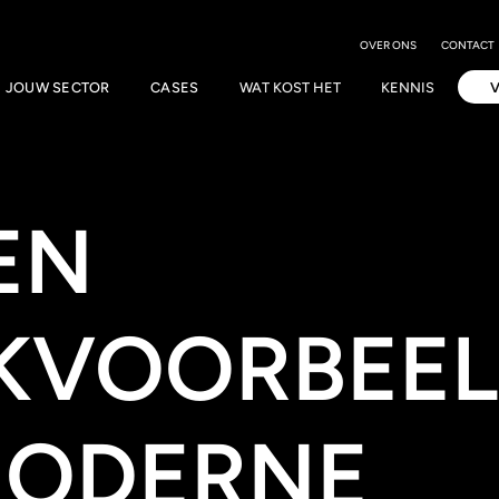
OVER ONS
CONTACT
JOUW SECTOR
CASES
WAT KOST HET
KENNIS
EN
JKVOORBEE
MODERNE