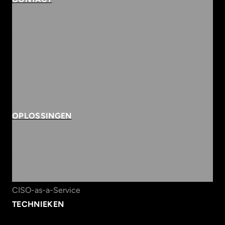
Rembrandterf 9-11
5261 XS Vught
Routebeschrijving
073 684 3833
info@innvolve.nl
OPLOSSINGEN
Security
Workspace & Cloud
Data & AI
CISO-as-a-Service
TECHNIEKEN