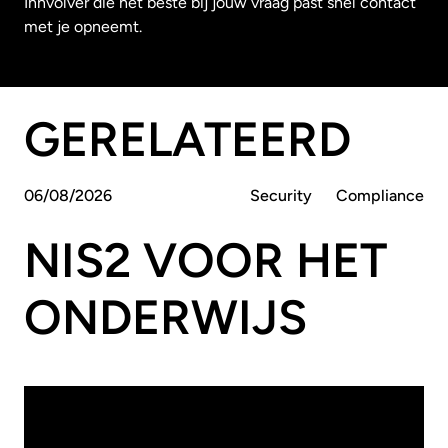
Innvolver die het beste bij jouw vraag past snel contact
met je opneemt.
GERELATEERD
06
/
08
/
2026
Security
Compliance
NIS2 VOOR HET
ONDERWIJS
16
/
07
/
2026
Compliance
Security