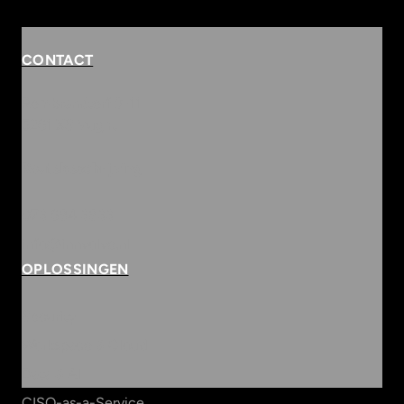
CONTACT
Rembrandterf 9-11
5261 XS Vught
Routebeschrijving
073 684 3833
info@innvolve.nl
OPLOSSINGEN
Security
Workspace & Cloud
Data & AI
CISO-as-a-Service