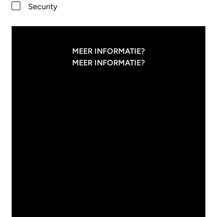
Security
MEER INFORMATIE?
MEER INFORMATIE?
31
/
07
/
2026
Innvolve
WAAROM IT'ERS
VAKANTIE
NODIG HEBBEN
27
/
07
/
2026
Modern Work