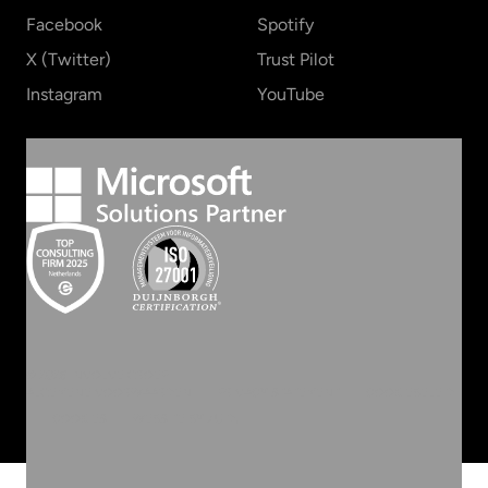
Facebook
Spotify
X (Twitter)
Trust Pilot
Instagram
YouTube
©
2026
INVOLVE GROEP
ALGEMENE VOORWAARDEN
PRIVACY STATEMENT
COOKIEBELEID
COOKIES
WEBSITE BY ZUID.