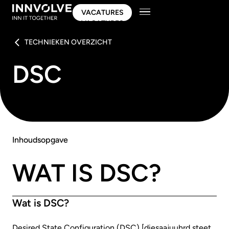
VACATURES
VACATURES
TECHNIEKEN OVERZICHT
DSC
Inhoudsopgave
WAT IS DSC?
Wat is DSC?
Desired State Configuration (DSC) [diesaajuuhrd steet