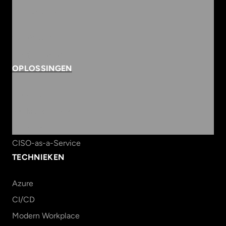
Routebeschrijving
073 684 3833
info@innvolve.nl
OPLOSSINGEN
Security
Workspace & Cloud
Data & AI
CISO-as-a-Service
TECHNIEKEN
Azure
CI/CD
Modern Workplace