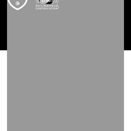
©
2026
INVOLVE GROEP
ALGEMENE VOORWAARDEN
PRIVACY STATEMENT
COOKIEBELEID
COOKIES
WEBSITE BY ZUID.