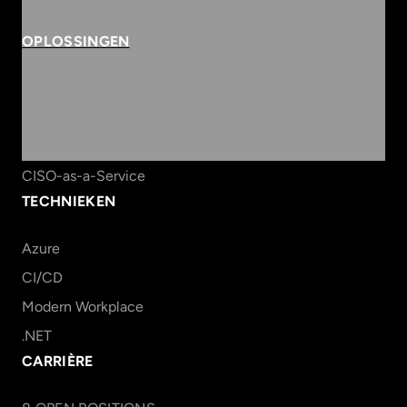
info@innvolve.nl
OPLOSSINGEN
Security
Workspace & Cloud
Data & AI
CISO-as-a-Service
TECHNIEKEN
Azure
CI/CD
Modern Workplace
.NET
CARRIÈRE