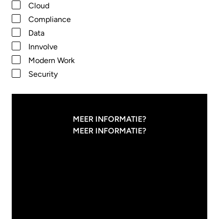
Cloud
Compliance
Data
Innvolve
Modern Work
Security
MEER INFORMATIE?
MEER INFORMATIE?
27
/
07
/
2026
Modern Work
HOE MEET JE
EIGENLIJK OF