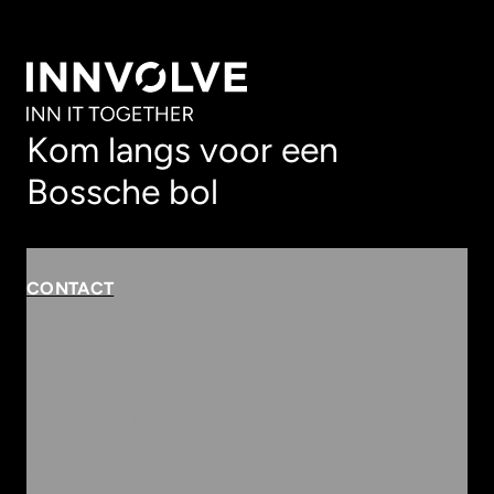
Kom langs voor een
Bossche bol
CONTACT
Rembrandterf 9-11
5261 XS Vught
Routebeschrijving
073 684 3833