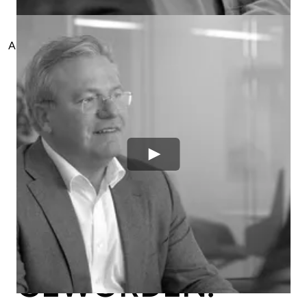
TRANSITIE."
"MET CISO-AS-A-
Abi Merfol
,
Projectmanager
-
Royal Terberg Group
SERVICE IS IT
EEN MEER
ORGANISATIE-
GEDRAGEN
GEHEEL
GEWORDEN."