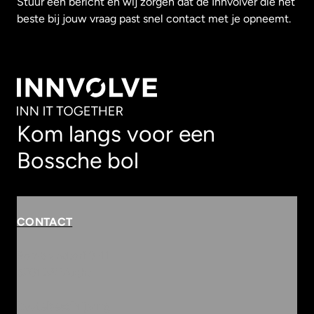
Stuur een bericht en wij zorgen dat de Innvolver die het
beste bij jouw vraag past snel contact met je opneemt.
Kom langs voor een
Bossche bol
CONTACT
Rembrandterf 9-11
5261 XS Vught
Routebeschrijving