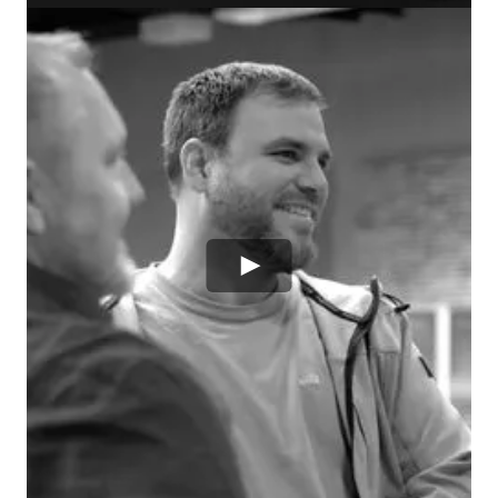
"INNVOLVE KAN
ONZE KEY-
USERS VLOT
OVERTUIGEN
VAN HET NUT EN
DE NOODZAAK
VAN DE