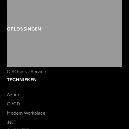
073 684 3833
info@innvolve.nl
OPLOSSINGEN
Security
Workspace & Cloud
Data & AI
CISO-as-a-Service
TECHNIEKEN
Azure
CI/CD
Modern Workplace
.NET